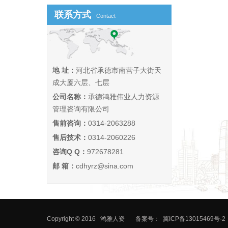
联系方式
Contact
地 址：
河北省承德市南营子大街天
成大厦六层、七层
公司名称：
承德鸿雅伟业人力资源
管理咨询有限公司
售前咨询：
0314-2063288
售后技术：
0314-2060226
咨询Q Q：
972678281
邮 箱：
cdhyrz@sina.com
Copyright © 2016
鸿雅人资
备案号：
冀ICP备13015469号-2